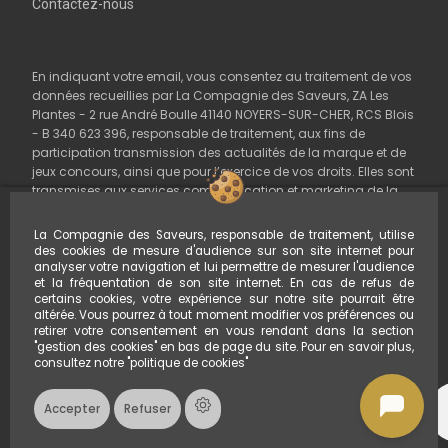
Contactez-nous
En indiquant votre email, vous consentez au traitement de vos
données recueillies par La Compagnie des Saveurs, ZA Les
Plantes - 2 rue André Boulle 41140 NOYERS-SUR-CHER, RCS Blois
- B 340 623 396, responsable de traitement, aux fins de
participation transmission des actualités de la marque et de
jeux concours, ainsi que pour l’exercice de vos droits. Elles sont
transmises aux services communication et marketing de la
Société et conservées pour trois ans à compter du dernier
contact ou une durée plus importante lorsque les obligations
La Compagnie des Saveurs, responsable de traitement, utilise
légales l’imposent. Vous pouvez exercer vos droits d’accès, de
des cookies de mesure d'audience sur son site internet pour
rectification, d’effacement, d’opposition, de limitation du
analyser votre navigation et lui permettre de mesurer l'audience
et la fréquentation de son site internet. En cas de refus de
traitement à
gdpr@avril.com
. En cas de réclamation, vous
certains cookies, votre expérience sur notre site pourrait être
disposez du droit de saisir la CNIL.
altérée. Vous pourrez à tout moment modifier vos préférences ou
retirer votre consentement en vous rendant dans la section
"gestion des cookies" en bas de page du site. Pour en savoir plus,
consultez notre "
politique de cookies
"
Accepter
Refuser