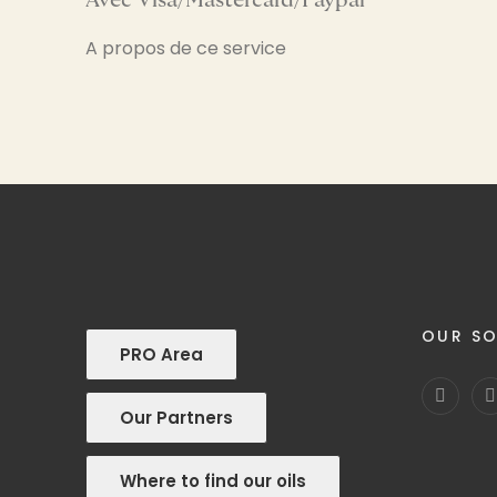
Avec Visa/Mastercard/Paypal
A propos de ce service
OUR SO
PRO Area
Our Partners
Where to find our oils